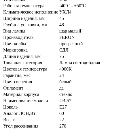
Рабочая температура
-40°C - +50°C
Климатическое исполнение
УХЛ4
Ширина изделия, мм
45
Глубина упаковки, мм
48
Вид лампы
шар малый
Производитель
FERON
Цвет колбы
прозрачный
Маркировка
СДЛ
Длина изделия, мм
75
Товарная категория
Лампа светодиодная
Цветовая температура
4000К
Гарантия, мес
24
Цвет свечения
белый
Филамент
да
Материал корпуса
стекло
Наименование модели
LB-52
Цоколь
E27
Аналог ЛОН,Вт
60
Вес, г
22
Угол рассеивания
270