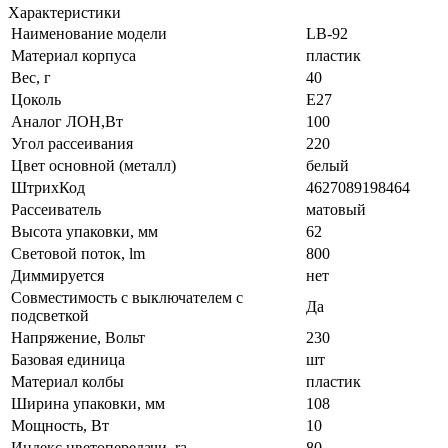
Характеристики
Наименование модели
LB-92
Материал корпуса
пластик
Вес, г
40
Цоколь
E27
Аналог ЛОН,Вт
100
Угол рассеивания
220
Цвет основной (металл)
белый
ШтрихКод
4627089198464
Рассеиватель
матовый
Высота упаковки, мм
62
Световой поток, lm
800
Диммируется
нет
Совместимость с выключателем с
Да
подсветкой
Напряжение, Вольт
230
Базовая единица
шт
Материал колбы
пластик
Ширина упаковки, мм
108
Мощность, Вт
10
Индекс цветопередачи, ra
80