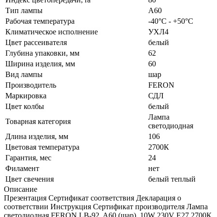
Тип лампы
A60
Рабочая температура
-40°C - +50°C
Климатическое исполнение
УХЛ4
Цвет рассеивателя
белый
Глубина упаковки, мм
62
Ширина изделия, мм
60
Вид лампы
шар
Производитель
FERON
Маркировка
СДЛ
Цвет колбы
белый
Лампа
Товарная категория
светодиодная
Длина изделия, мм
106
Цветовая температура
2700К
Гарантия, мес
24
Филамент
нет
Цвет свечения
белый теплый
Описание
Презентация Сертификат соответствия Декларация о
соответствии Инструкция Сертификат производителя Лампа
светодиодная FERON LB-92, A60 (шар), 10W 230V E27 2700К