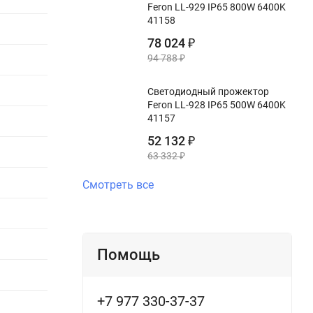
Feron LL-929 IP65 800W 6400K
41158
78 024
₽
94 788
₽
Светодиодный прожектор
Feron LL-928 IP65 500W 6400K
41157
52 132
₽
63 332
₽
Смотреть все
Помощь
+7 977 330-37-37