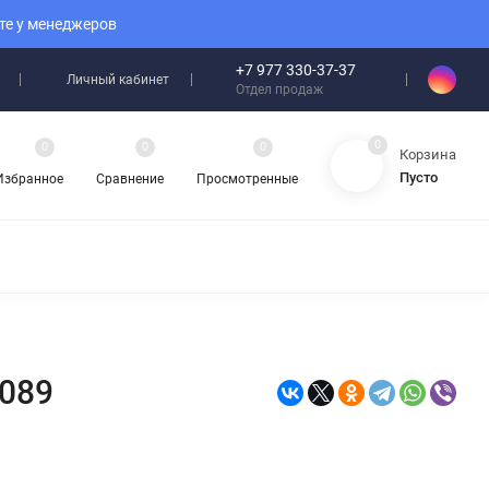
те у менеджеров
+7 977 330-37-37
Личный кабинет
Отдел продаж
0
0
0
0
Корзина
Пусто
Избранное
Сравнение
Просмотренные
5089