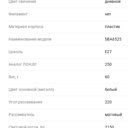
Цвет свечения
дневной
Филамент
нет
Материал корпуса
пластик
Наименование модели
SBA6525
Цоколь
E27
Аналог ЛОН,Вт
250
Вес, г
60
Цвет основной (металл)
белый
Угол рассеивания
220
Рассеиватель
матовый
Световой поток, lm
2150