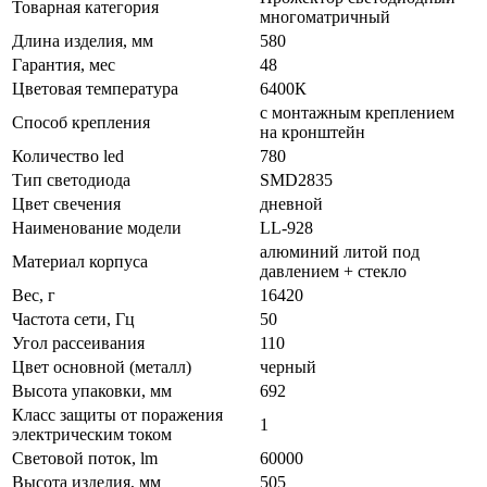
Товарная категория
многоматричный
Длина изделия, мм
580
Гарантия, мес
48
Цветовая температура
6400К
с монтажным креплением
Способ крепления
на кронштейн
Количество led
780
Тип светодиода
SMD2835
Цвет свечения
дневной
Наименование модели
LL-928
алюминий литой под
Материал корпуса
давлением + стекло
Вес, г
16420
Частота сети, Гц
50
Угол рассеивания
110
Цвет основной (металл)
черный
Высота упаковки, мм
692
Класс защиты от поражения
1
электрическим током
Световой поток, lm
60000
Высота изделия, мм
505