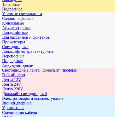
Точечные
Подвесные
Уличные светильники
Садово-парковые
Консольные
Архитектурные
Ландшафтные
Для бассейнов и фонтанов
Прожекторы
Светодиодные
Ландшафтно-архитектурные
Переносные
Подводные
Аккумуляторные
Светодиодные ленты, дюралайт, профили
Гибкий неон
Лента 12V
Лента 24V
Лента 220V
Дюралайт светодиодный
Электротовары и комплектующие
Звонки дверные
Удлинители
Соединения кабеля