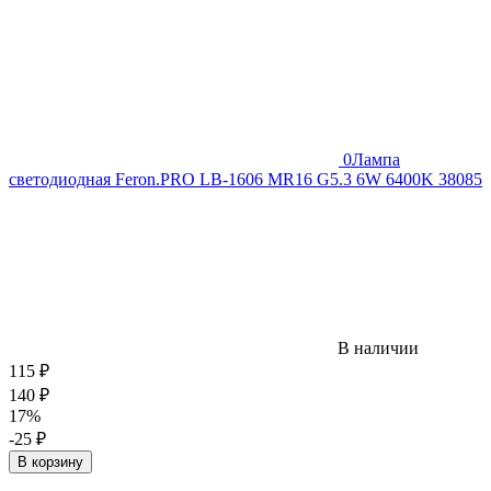
0
Лампа
светодиодная Feron.PRO LB-1606 MR16 G5.3 6W 6400K 38085
В наличии
115
₽
140
₽
17%
-25
₽
В корзину