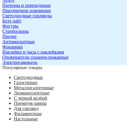
ЭПРА
Патроны и переходники
Праздничное освещение
Светодиодные гирлянды
Белт-лайт
Фигуры
Стробоскопы
Прочее
Антимоскитные
Фонарики
Наклейки и часы с наклейками
Оповещатели охранно-пожарные
Электросамокаты
Популярные товары
Светодиодные
Галогенные
Металлогалогенные
Люминесцентные
С черной колбой
Премиум-лампы
Для гирлянд
Филаментные
Настольные