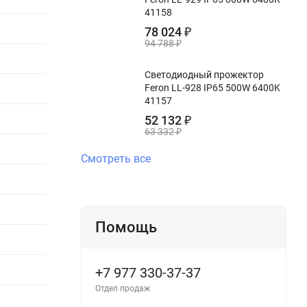
41158
78 024
₽
94 788
₽
Светодиодный прожектор
Feron LL-928 IP65 500W 6400K
41157
52 132
₽
63 332
₽
Смотреть все
Помощь
+7 977 330-37-37
Отдел продаж