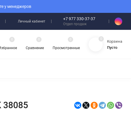
те у менеджеров
+7 977 330-37-37
Личный кабинет
Отдел продаж
0
0
0
0
Корзина
Пусто
Избранное
Сравнение
Просмотренные
K 38085