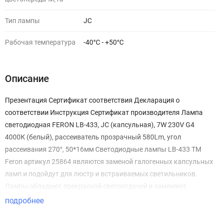
Тип лампы
JC
Рабочая температура
-40°C - +50°C
Описание
Презентация Сертификат соответствия Декларация о
соответствии Инструкция Сертификат производителя Лампа
светодиодная FERON LB-433, JC (капсульная), 7W 230V G4
4000К (белый), рассеиватель прозрачный 580Lm, угол
рассеивания 270°, 50*16мм Светодиодные лампы LB-433 TM
Feron артикул 25864 являются заменой галогенных капсульных
ламп и подойдут для люстр и встраиваемых светильников.
Лампы обладают прекрасной светоотдачей и заменяют
стандартные лампы мощностью 70W. Лампы выполнены в
подробнее
аккуратном пластиковом корпусе с применением супер-ярких