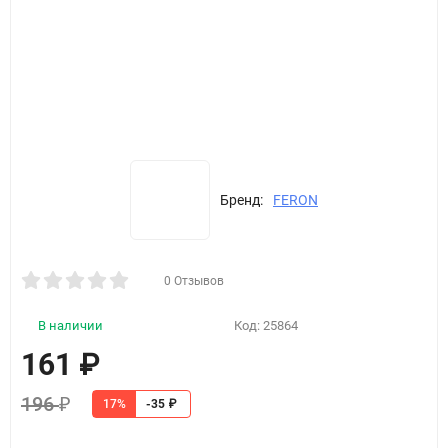
Бренд:
FERON
0 Отзывов
В наличии
Код:
25864
161
₽
196
₽
17%
-35
₽