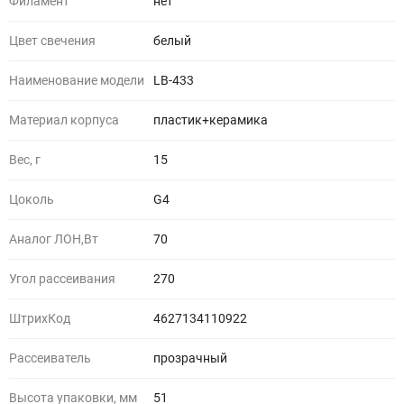
Филамент
нет
Цвет свечения
белый
Наименование модели
LB-433
Материал корпуса
пластик+керамика
Вес, г
15
Цоколь
G4
Аналог ЛОН,Вт
70
Угол рассеивания
270
ШтрихКод
4627134110922
Рассеиватель
прозрачный
Высота упаковки, мм
51