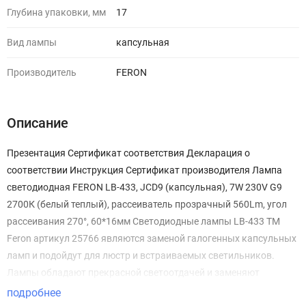
Глубина упаковки, мм
17
Вид лампы
капсульная
Производитель
FERON
Описание
Презентация Сертификат соответствия Декларация о
соответствии Инструкция Сертификат производителя Лампа
светодиодная FERON LB-433, JCD9 (капсульная), 7W 230V G9
2700К (белый теплый), рассеиватель прозрачный 560Lm, угол
рассеивания 270°, 60*16мм Светодиодные лампы LB-433 TM
Feron артикул 25766 являются заменой галогенных капсульных
ламп и подойдут для люстр и встраиваемых светильников.
Лампы обладают прекрасной светоотдачей и заменяют
стандартные лампы мощностью 70W. Лампы выполнены в
подробнее