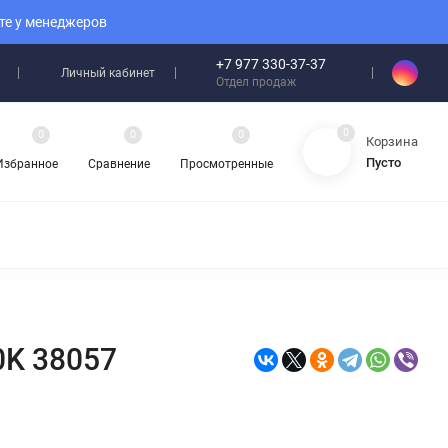
те у менеджеров
+7 977 330-37-37
Личный кабинет
Отдел продаж
0
0
0
0
Корзина
Пусто
Избранное
Сравнение
Просмотренные
0K 38057