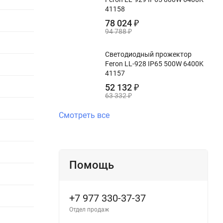
41158
78 024
₽
94 788
₽
Светодиодный прожектор
Feron LL-928 IP65 500W 6400K
41157
52 132
₽
63 332
₽
Смотреть все
Помощь
+7 977 330-37-37
Отдел продаж