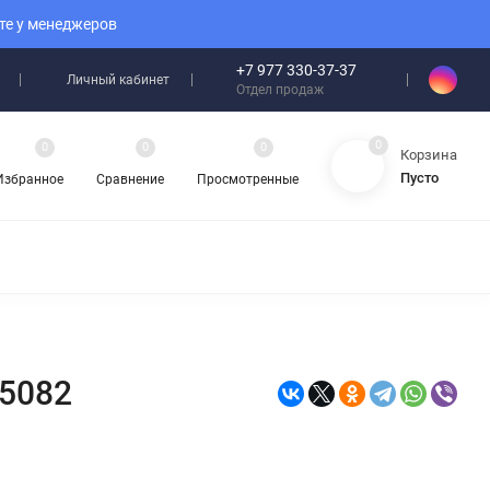
те у менеджеров
+7 977 330-37-37
Личный кабинет
Отдел продаж
0
0
0
0
Корзина
Пусто
Избранное
Сравнение
Просмотренные
55082