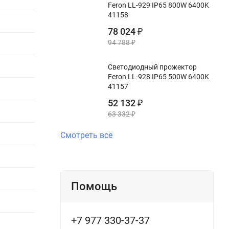
Feron LL-929 IP65 800W 6400K
41158
78 024
₽
94 788
₽
Светодиодный прожектор
Feron LL-928 IP65 500W 6400K
41157
52 132
₽
63 332
₽
Смотреть все
Помощь
+7 977 330-37-37