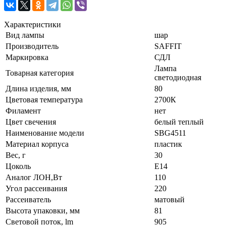
Характеристики
Вид лампы
шар
Производитель
SAFFIT
Маркировка
СДЛ
Лампа
Товарная категория
светодиодная
Длина изделия, мм
80
Цветовая температура
2700К
Филамент
нет
Цвет свечения
белый теплый
Наименование модели
SBG4511
Материал корпуса
пластик
Вес, г
30
Цоколь
E14
Аналог ЛОН,Вт
110
Угол рассеивания
220
Рассеиватель
матовый
Высота упаковки, мм
81
Световой поток, lm
905