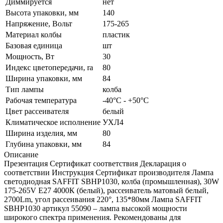
Диммируется
нет
Высота упаковки, мм
140
Напряжение, Вольт
175-265
Материал колбы
пластик
Базовая единица
шт
Мощность, Вт
30
Индекс цветопередачи, ra
80
Ширина упаковки, мм
84
Тип лампы
колба
Рабочая температура
-40°C - +50°C
Цвет рассеивателя
белый
Климатическое исполнение
УХЛ4
Ширина изделия, мм
80
Глубина упаковки, мм
84
Описание
Презентация Сертификат соответствия Декларация о
соответствии Инструкция Сертификат производителя Лампа
светодиодная SAFFIT SBHP1030, колба (промышленная), 30W
175-265V E27 4000К (белый), рассеиватель матовый белый,
2700Lm, угол рассеивания 220°, 135*80мм Лампа SAFFIT
SBHP1030 артикул 55090 – лампа высокой мощности
широкого спектра применения. Рекомендованы для