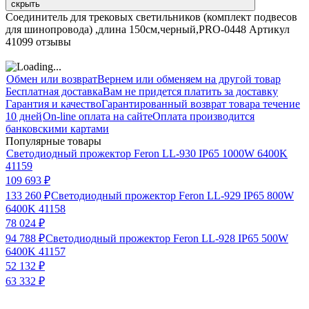
скрыть
Соединитель для трековых светильников (комплект подвесов
для шинопровода) ,длина 150см,черный,PRO-0448 Артикул
41099 отзывы
Обмен или возврат
Вернем или обменяем на другой товар
Бесплатная доставка
Вам не придется платить за доставку
Гарантия и качество
Гарантированный возврат товара течение
10 дней
On-line оплата на сайте
Оплата производится
банковскими картами
Популярные товары
Светодиодный прожектор Feron LL-930 IP65 1000W 6400K
41159
109 693
₽
133 260
₽
Светодиодный прожектор Feron LL-929 IP65 800W
6400K 41158
78 024
₽
94 788
₽
Светодиодный прожектор Feron LL-928 IP65 500W
6400K 41157
52 132
₽
63 332
₽