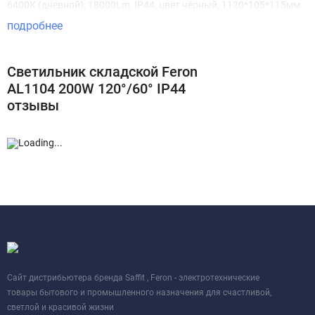
6400К (дневной), 18000Lm, IP44, цвет чёрный, 1120*105*115мм
подробнее
Светильник складской Feron
AL1104 200W 120°/60° IP44
отзывы
Cайт дистрибьютера бренда Saffit , Feron - электротехнические
товары бытового и промышленного назначения для счастливой,
светлой и красивой жизни