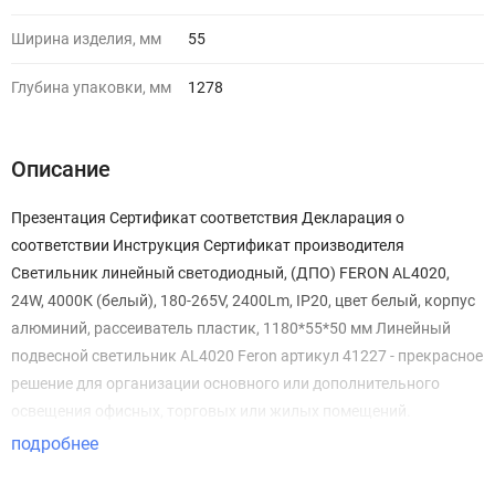
Ширина изделия, мм
55
Глубина упаковки, мм
1278
Описание
Презентация Сертификат соответствия Декларация о
соответствии Инструкция Сертификат производителя
Светильник линейный светодиодный, (ДПО) FERON AL4020,
24W, 4000К (белый), 180-265V, 2400Lm, IP20, цвет белый, корпус
алюминий, рассеиватель пластик, 1180*55*50 мм Линейный
подвесной светильник AL4020 Feron артикул 41227 - прекрасное
решение для организации основного или дополнительного
освещения офисных, торговых или жилых помещений.
Благодаря дополнительным креплениям светильник можно
подробнее
соединять в линию или под углом 90°, составляя различные
осветительные композиции, которые идеально подходят для