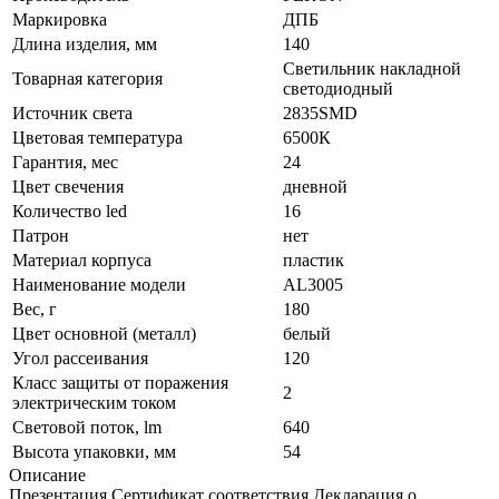
Маркировка
ДПБ
Длина изделия, мм
140
Светильник накладной
Товарная категория
светодиодный
Источник света
2835SMD
Цветовая температура
6500К
Гарантия, мес
24
Цвет свечения
дневной
Количество led
16
Патрон
нет
Материал корпуса
пластик
Наименование модели
AL3005
Вес, г
180
Цвет основной (металл)
белый
Угол рассеивания
120
Класс защиты от поражения
2
электрическим током
Световой поток, lm
640
Высота упаковки, мм
54
Описание
Презентация Сертификат соответствия Декларация о