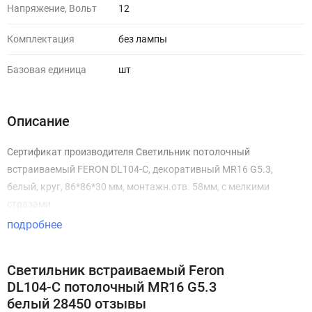
Напряжение, Вольт
12
Комплектация
без лампы
Базовая единица
шт
Описание
Сертификат производителя Светильник потолочный
встраиваемый FERON DL104-C, декоративный MR16 G5.3,
белый, круг, 86*86*30 мм, монтажн.отв. 58мм, с мелкими
стразами
подробнее
Светильник встраиваемый Feron
DL104-C потолочный MR16 G5.3
белый 28450 отзывы