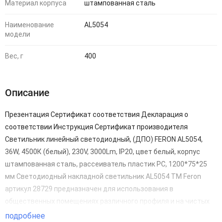
Материал корпуса
штампованная сталь
Наименование
AL5054
модели
Вес, г
400
Описание
Презентация Сертификат соответствия Декларация о
соответствии Инструкция Сертификат производителя
Светильник линейный светодиодный, (ДПО) FERON AL5054,
36W, 4500К (белый), 230V, 3000Lm, IP20, цвет белый, корпус
штампованная сталь, рассеиватель пластик PC, 1200*75*25
мм Светодиодный накладной светильник AL5054 TM Feron
артикул 28729 предназначен для использования в
общественных помещениях различного профиля и на чистых
производствах. Преимущества: - Экономичность: до 90%
подробнее