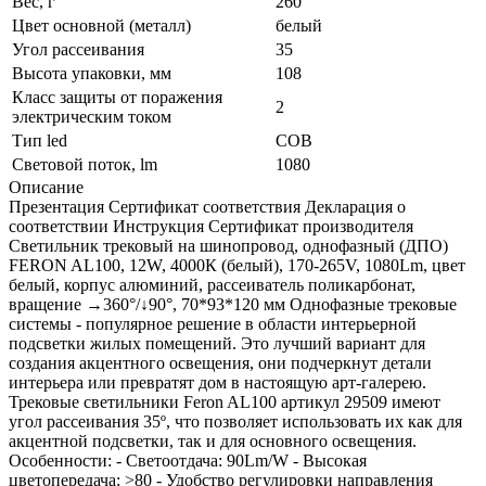
Вес, г
260
Цвет основной (металл)
белый
Угол рассеивания
35
Высота упаковки, мм
108
Класс защиты от поражения
2
электрическим током
Тип led
COB
Световой поток, lm
1080
Описание
Презентация Сертификат соответствия Декларация о
соответствии Инструкция Сертификат производителя
Светильник трековый на шинопровод, однофазный (ДПО)
FERON AL100, 12W, 4000К (белый), 170-265V, 1080Lm, цвет
белый, корпус алюминий, рассеиватель поликарбонат,
вращение →360°/↓90°, 70*93*120 мм Однофазные трековые
системы - популярное решение в области интерьерной
подсветки жилых помещений. Это лучший вариант для
создания акцентного освещения, они подчеркнут детали
интерьера или превратят дом в настоящую арт-галерею.
Трековые светильники Feron AL100 артикул 29509 имеют
угол рассеивания 35º, что позволяет использовать их как для
акцентной подсветки, так и для основного освещения.
Особенности: - Светоотдача: 90Lm/W - Высокая
цветопередача: >80 - Удобство регулировки направления