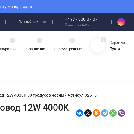
те у менеджеров
+7 977 330-37-37
Личный кабинет
Отдел продаж
0
0
0
0
Корзина
Пусто
Избранное
Сравнение
Просмотренные
д 12W 4000K 60 градусов черный Артикул 32516
ровод 12W 4000K