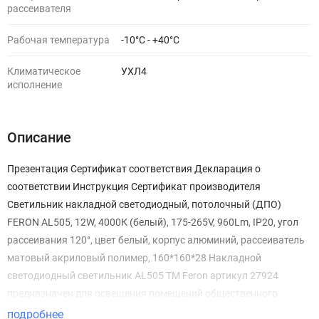
рассеивателя
Рабочая температура
-10°C - +40°C
Климатическое
УХЛ4
исполнение
Описание
Презентация Сертификат соответствия Декларация о
соответствии Инструкция Сертификат производителя
Светильник накладной светодиодный, потолочный (ДПО)
FERON AL505, 12W, 4000К (белый), 175-265V, 960Lm, IP20, угол
рассеивания 120°, цвет белый, корпус алюминий, рассеиватель
матовый акриловый полимер, 160*160*28 Накладной
светодиодный светильник AL505 TM Feron артикул 27924
предназначен для освещения помещений общественного
пользования и коммерческой недвижимости. Светильник легко
подробнее