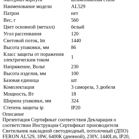
Наименование модели
AL529
Патрон
нет
Вес, г
560
Цвет основной (металл)
белый
Угол рассеивания
120
Световой поток, lm
1440
Высота упаковки, мм
86
Класс защиты от поражения
1
электрическим током
Напряжение, Вольт
230
Высота изделия, мм
100
Базовая единица
шт
Комплектация
3 самореза, 3 дюбеля
Мощность, Вт
18
Ширина упаковки, мм
324
Степень защиты ip
IP20
Описание
Презентация Сертификат соответствия Декларация о
соответствии Инструкция Сертификат производителя
Светильник накладной светодиодный, потолочный (ДПО)
FERON AL529, 18W, 6400К (дневной), 230V, 1440Lm, IP20,