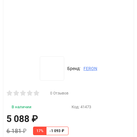
Бренд:
FERON
0 Отзывов
В наличии
Код:
41473
5 088
₽
6 181
₽
17%
-1 093
₽