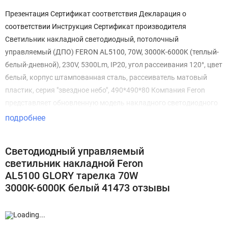
Презентация Сертификат соответствия Декларация о
соответствии Инструкция Сертификат производителя
Светильник накладной светодиодный, потолочный
управляемый (ДПО) FERON AL5100, 70W, 3000К-6000K (теплый-
белый-дневной), 230V, 5300Lm, IP20, угол рассеивания 120°, цвет
белый, корпус штампованная сталь, рассеиватель матовый
пластик, серия "звездное небо", 490*490*80 Компания Feron
представляет обновленную модель накладного светодиодного
светильника Feron AL5100. В уже полюбившемся дизайне с
подробнее
эффектом звездного неба увеличены мощность до 70Вт и
световой поток до 5300Лм. Преимущества: - высокая мощность
Светодиодный управляемый
- 70Вт - интенсивный световой поток - 5300Лм - равномерное
светильник накладной Feron
распределение светодиодов для комфортной засветки
AL5100 GLORY тарелка 70W
3000К-6000K белый 41473 отзывы